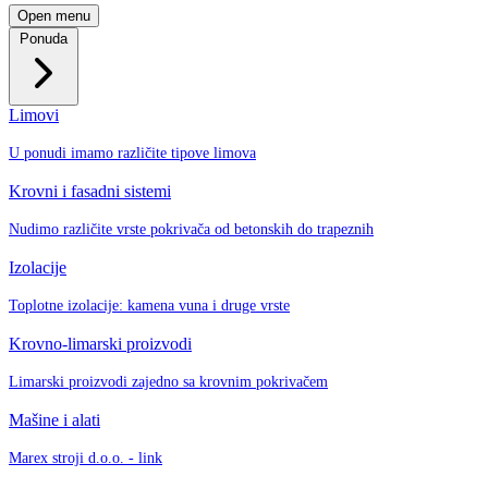
Open menu
Ponuda
Limovi
U ponudi imamo različite tipove limova
Krovni i fasadni sistemi
Nudimo različite vrste pokrivača od betonskih do trapeznih
Izolacije
Toplotne izolacije: kamena vuna i druge vrste
Krovno-limarski proizvodi
Limarski proizvodi zajedno sa krovnim pokrivačem
Mašine i alati
Marex stroji d.o.o. - link