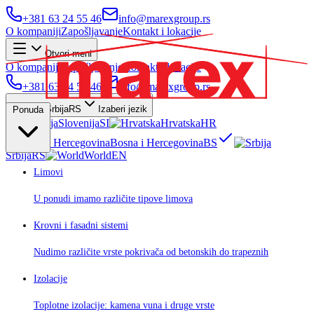
+381 63 24 55 46
info@marexgroup.rs
O kompaniji
Zapošljavanje
Kontakt i lokacije
Otvori meni
O kompaniji
Zapošljavanje
Kontakt i lokacije
+381 63 24 55 46
info@marexgroup.rs
Srbija
RS
Izaberi jezik
Ponuda
Slovenija
SI
Hrvatska
HR
Bosna i Hercegovina
BS
Srbija
RS
World
EN
Limovi
U ponudi imamo različite tipove limova
Krovni i fasadni sistemi
Nudimo različite vrste pokrivača od betonskih do trapeznih
Izolacije
Toplotne izolacije: kamena vuna i druge vrste