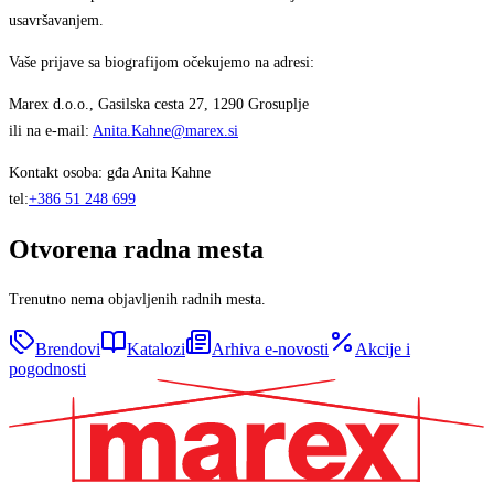
usavršavanjem.
Vaše prijave sa biografijom očekujemo na adresi:
Marex d.o.o., Gasilska cesta 27, 1290 Grosuplje
ili na e-mail:
Anita.Kahne@marex.si
Kontakt osoba: gđa Anita Kahne
tel:
+386 51 248 699
Otvorena radna mesta
Trenutno nema objavljenih radnih mesta.
Brendovi
Katalozi
Arhiva e-novosti
Akcije i
pogodnosti