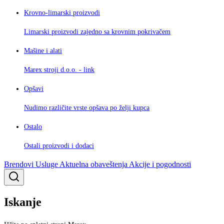
Krovno-limarski proizvodi
Limarski proizvodi zajedno sa krovnim pokrivačem
Mašine i alati
Marex stroji d.o.o. - link
Opšavi
Nudimo različite vrste opšava po želji kupca
Ostalo
Ostali proizvodi i dodaci
Brendovi
Usluge
Aktuelna obaveštenja
Akcije i pogodnosti
Iskanje