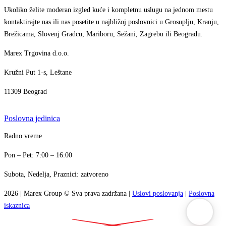
Ukoliko želite moderan izgled kuće i kompletnu uslugu na jednom mestu
kontaktirajte nas ili nas posetite u najbližoj poslovnici u Grosuplju, Kranju,
Brežicama, Slovenj Gradcu, Mariboru, Sežani, Zagrebu ili Beogradu.
Marex Trgovina d.o.o.
Kružni Put 1-s, Leštane
11309 Beograd
Poslovna jedinica
Marex asistent
Radno vreme
AI asistent · brzi odgovori
+386 1 7888 350
Pon – Pet: 7:00 – 16:00
info@marex.si
↗
Subota, Nedelja, Praznici: zatvoreno
Zdravo! Ja sam Marex virtuelni asistent. Kako
↗
mogu da pomognem?
2026
|
Marex Group
© Sva prava zadržana
|
Uslovi poslovanja
|
Poslovna
21:58
iskaznica