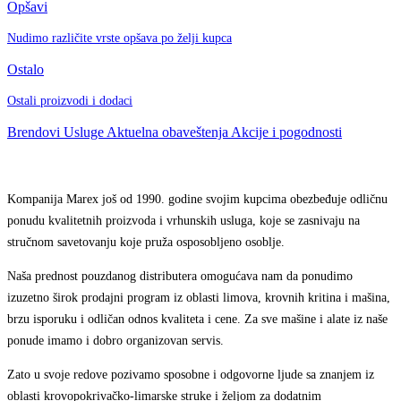
Opšavi
Nudimo različite vrste opšava po želji kupca
Ostalo
Ostali proizvodi i dodaci
Brendovi
Usluge
Aktuelna obaveštenja
Akcije i pogodnosti
Kompanija Marex još od 1990. godine svojim kupcima obezbeđuje odličnu
ponudu kvalitetnih proizvoda i vrhunskih usluga, koje se zasnivaju na
stručnom savetovanju koje pruža osposobljeno osoblje.
Naša prednost pouzdanog distributera omogućava nam da ponudimo
izuzetno širok prodajni program iz oblasti limova, krovnih kritina i mašina,
brzu isporuku i odličan odnos kvaliteta i cene. Za sve mašine i alate iz naše
ponude imamo i dobro organizovan servis.
Zato u svoje redove pozivamo sposobne i odgovorne ljude sa znanjem iz
oblasti krovopokrivačko-limarske struke i željom za dodatnim