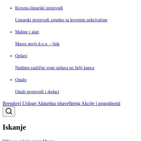
Krovno-limarski proizvodi
Limarski proizvodi zajedno sa krovnim pokrivačem
Mašine i alati
Marex stroji d.o.o. - link
Opšavi
Nudimo različite vrste opšava po želji kupca
Ostalo
Ostali proizvodi i dodaci
Brendovi
Usluge
Aktuelna obaveštenja
Akcije i pogodnosti
Iskanje