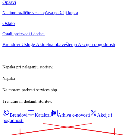
Opšavi
Nudimo različite vrste opšava po želji kupca
Ostalo
Ostali proizvodi i dodaci
Brendovi
Usluge
Aktuelna obaveštenja
Akcije i pogodnosti
Napaka pri nalaganju storitev.
Napaka
Ne morem prebrati services.php.
Trenutno ni dodanih storitev.
Brendovi
Katalozi
Arhiva e-novosti
Akcije i
pogodnosti