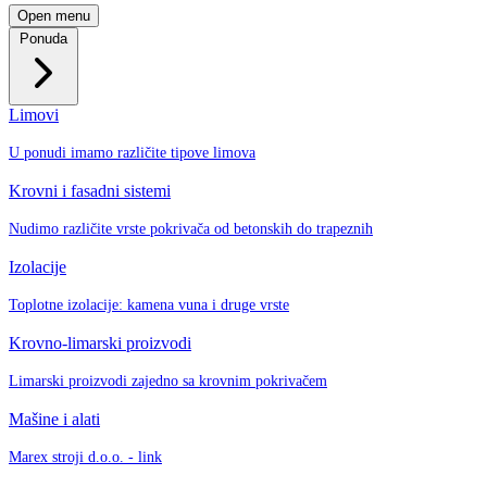
Open menu
Ponuda
Limovi
U ponudi imamo različite tipove limova
Krovni i fasadni sistemi
Nudimo različite vrste pokrivača od betonskih do trapeznih
Izolacije
Toplotne izolacije: kamena vuna i druge vrste
Krovno-limarski proizvodi
Limarski proizvodi zajedno sa krovnim pokrivačem
Mašine i alati
Marex stroji d.o.o. - link