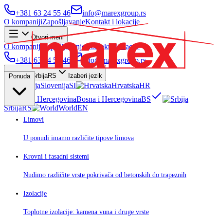
+381 63 24 55 46
info@marexgroup.rs
O kompaniji
Zapošljavanje
Kontakt i lokacije
Otvori meni
O kompaniji
Zapošljavanje
Kontakt i lokacije
+381 63 24 55 46
info@marexgroup.rs
Srbija
RS
Izaberi jezik
Ponuda
Slovenija
SI
Hrvatska
HR
Bosna i Hercegovina
BS
Srbija
RS
World
EN
Limovi
U ponudi imamo različite tipove limova
Krovni i fasadni sistemi
Nudimo različite vrste pokrivača od betonskih do trapeznih
Izolacije
Toplotne izolacije: kamena vuna i druge vrste