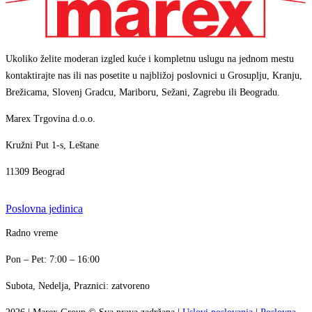
Ukoliko želite moderan izgled kuće i kompletnu uslugu na jednom mestu
kontaktirajte nas ili nas posetite u najbližoj poslovnici u Grosuplju, Kranju,
Brežicama, Slovenj Gradcu, Mariboru, Sežani, Zagrebu ili Beogradu.
Marex Trgovina d.o.o.
Kružni Put 1-s, Leštane
11309 Beograd
Poslovna jedinica
Marex asistent
Radno vreme
AI asistent · brzi odgovori
+386 1 7888 350
Pon – Pet: 7:00 – 16:00
info@marex.si
↗
Subota, Nedelja, Praznici: zatvoreno
Zdravo! Ja sam Marex virtuelni asistent. Kako
↗
mogu da pomognem?
23:50