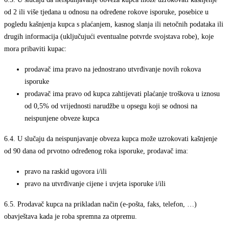
od 2 ili više tjedana u odnosu na određene rokove isporuke, posebice u
pogledu kašnjenja kupca s plaćanjem, kasnog slanja ili netočnih podataka ili
drugih informacija (uključujući eventualne potvrde svojstava robe), koje
mora pribaviti kupac:
prodavač ima pravo na jednostrano utvrđivanje novih rokova
isporuke
prodavač ima pravo od kupca zahtijevati plaćanje troškova u iznosu
od 0,5% od vrijednosti narudžbe u opsegu koji se odnosi na
neispunjene obveze kupca
6.4.
U slučaju da neispunjavanje obveza kupca može uzrokovati kašnjenje
od 90 dana od prvotno određenog roka isporuke, prodavač ima:
pravo na raskid ugovora i/ili
pravo na utvrđivanje cijene i uvjeta isporuke i/ili
6.5.
Prodavač kupca na prikladan način (e-pošta, faks, telefon, …)
obavještava kada je roba spremna za otpremu.