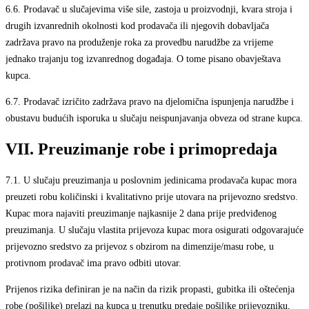
6.6.
Prodavač u slučajevima više sile, zastoja u proizvodnji, kvara stroja i
drugih izvanrednih okolnosti kod prodavača ili njegovih dobavljača
zadržava pravo na produženje roka za provedbu narudžbe za vrijeme
jednako trajanju tog izvanrednog događaja. O tome pisano obavještava
kupca.
6.7.
Prodavač izričito zadržava pravo na djelomična ispunjenja narudžbe i
obustavu budućih isporuka u slučaju neispunjavanja obveza od strane kupca.
VII. Preuzimanje robe i primopredaja
7.1.
U slučaju preuzimanja u poslovnim jedinicama prodavača kupac mora
preuzeti robu količinski i kvalitativno prije utovara na prijevozno sredstvo.
Kupac mora najaviti preuzimanje najkasnije 2 dana prije predviđenog
preuzimanja. U slučaju vlastita prijevoza kupac mora osigurati odgovarajuće
prijevozno sredstvo za prijevoz s obzirom na dimenzije/masu robe, u
protivnom prodavač ima pravo odbiti utovar.
Prijenos rizika definiran je na način da rizik propasti, gubitka ili oštećenja
robe (pošiljke) prelazi na kupca u trenutku predaje pošiljke prijevozniku,