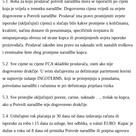
5.1.
Roba za koju prodavač potvrdi narudžbu mora se isporučiti po cijeni
koja je vrijela u trenutku narudžbe. Dogovorena cijena vrijedi za uvjete
dogovorene u Potvrdi narudžbe. Prodavač ima pravo promijeniti uvjete
isporuke (uključujući cijenu) u slučaju bilo kakve promjene u količinama,
kvaliteti, načinu dostave ili preuzimanja, specifičnih svojstava ili
neispunjavanja obveza od strane kupca ili promijenjenih uvjeta isporuke
proizvođača. Prodavač također ima pravo na naknadu svih nastalih troškova
i eventualne štete zbog promjene narudžbe kupca.
5.2.
Sve cijene su cijene FCA skladište prodavača, osim ako nije
dogovoreno drukčije. U svim slučajevima za definiranje paritetnosti koristi
se najnovije izdanje INCOTERMS, koji se primjenjuju u ponudama,
potvrdama narudžbi i računima te pri definiranju prijelaza rizika.
5.3.
Sve pristojbe uključujući poreze, carine, naknade …, trošak su kupca,
ako u Potvrdi narudžbe nije dogovoreno drukčije.
5.4.
Uobičajeni rok plaćanja je 30 dana od dana izdavanja računa ili
isporuke za robu i 15 dana za usluge, bez odbitka, u valuti EURO. Kupac je
dužan u roku od 8 dana od primitka Potvrde narudžbe ili potpisa ugovora