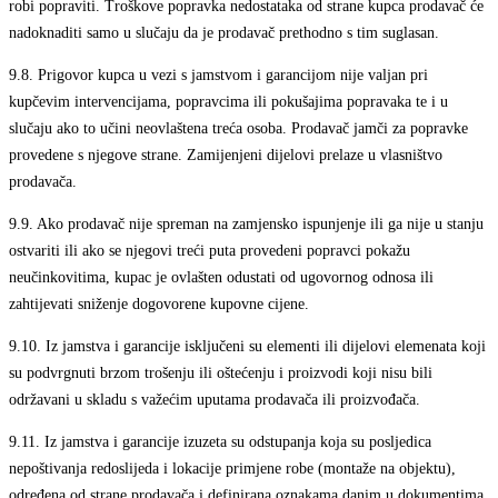
robi popraviti. Troškove popravka nedostataka od strane kupca prodavač će
nadoknaditi samo u slučaju da je prodavač prethodno s tim suglasan.
9.8.
Prigovor kupca u vezi s jamstvom i garancijom nije valjan pri
kupčevim intervencijama, popravcima ili pokušajima popravaka te i u
slučaju ako to učini neovlaštena treća osoba. Prodavač jamči za popravke
provedene s njegove strane. Zamijenjeni dijelovi prelaze u vlasništvo
prodavača.
9.9.
Ako prodavač nije spreman na zamjensko ispunjenje ili ga nije u stanju
ostvariti ili ako se njegovi treći puta provedeni popravci pokažu
neučinkovitima, kupac je ovlašten odustati od ugovornog odnosa ili
zahtijevati sniženje dogovorene kupovne cijene.
9.10.
Iz jamstva i garancije isključeni su elementi ili dijelovi elemenata koji
su podvrgnuti brzom trošenju ili oštećenju i proizvodi koji nisu bili
održavani u skladu s važećim uputama prodavača ili proizvođača.
9.11.
Iz jamstva i garancije izuzeta su odstupanja koja su posljedica
nepoštivanja redoslijeda i lokacije primjene robe (montaže na objektu),
određena od strane prodavača i definirana oznakama danim u dokumentima