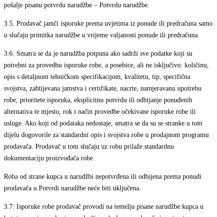
pošalje pisanu potvrdu narudžbe – Potvrdu narudžbe.
3.5.
Prodavač jamči isporuke prema uvjetima iz ponude ili predračuna samo
u slučaju primitka narudžbe u vrijeme valjanosti ponude ili predračuna.
3.6.
Smatra se da je narudžba potpuna ako sadrži sve podatke koji su
potrebni za provedbu isporuke robe, a posebice, ali ne isključivo: količinu,
opis s detaljnom tehničkom specifikacijom, kvalitetu, tip, specifična
svojstva, zahtijevana jamstva i certifikate, nacrte, namjeravanu upotrebu
robe, prioritete isporuka, eksplicitnu potvrdu ili odbijanje ponuđenih
alternativa te mjesto, rok i način provedbe očekivane isporuke robe ili
usluge. Ako koji od podataka nedostaje, smatra se da su se stranke u tom
dijelu dogovorile za standardni opis i svojstva robe u prodajnom programu
prodavača. Prodavač u tom slučaju uz robu prilaže standardnu
dokumentaciju proizvođača robe.
Roba od strane kupca u narudžbi nepotvrđena ili odbijena prema ponudi
prodavača u Potvrdi narudžbe neće biti uključena.
3.7.
Isporuke robe prodavač provodi na temelju pisane narudžbe kupca u