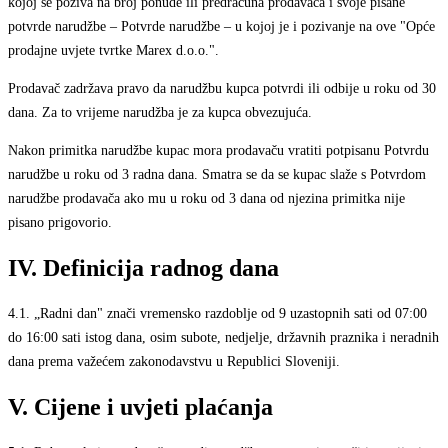
kojoj se poziva na broj ponude ili predračuna prodavača i svoje pisane
potvrde narudžbe – Potvrde narudžbe – u kojoj je i pozivanje na ove "Opće
prodajne uvjete tvrtke Marex d.o.o.".
Prodavač zadržava pravo da narudžbu kupca potvrdi ili odbije u roku od 30
dana. Za to vrijeme narudžba je za kupca obvezujuća.
Nakon primitka narudžbe kupac mora prodavaču vratiti potpisanu Potvrdu
narudžbe u roku od 3 radna dana. Smatra se da se kupac slaže s Potvrdom
narudžbe prodavača ako mu u roku od 3 dana od njezina primitka nije
pisano prigovorio.
IV. Definicija radnog dana
4.1.
„Radni dan" znači vremensko razdoblje od 9 uzastopnih sati od 07:00
do 16:00 sati istog dana, osim subote, nedjelje, državnih praznika i neradnih
dana prema važećem zakonodavstvu u Republici Sloveniji.
V. Cijene i uvjeti plaćanja