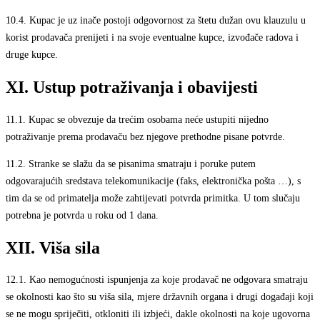
10.4.
Kupac je uz inače postoji odgovornost za štetu dužan ovu klauzulu u
korist prodavača prenijeti i na svoje eventualne kupce, izvođače radova i
druge kupce.
XI. Ustup potraživanja i obavijesti
11.1.
Kupac se obvezuje da trećim osobama neće ustupiti nijedno
potraživanje prema prodavaču bez njegove prethodne pisane potvrde.
11.2.
Stranke se slažu da se pisanima smatraju i poruke putem
odgovarajućih sredstava telekomunikacije (faks, elektronička pošta …), s
tim da se od primatelja može zahtijevati potvrda primitka. U tom slučaju
potrebna je potvrda u roku od 1 dana.
XII. Viša sila
12.1.
Kao nemogućnosti ispunjenja za koje prodavač ne odgovara smatraju
se okolnosti kao što su viša sila, mjere državnih organa i drugi događaji koji
se ne mogu spriječiti, otkloniti ili izbjeći, dakle okolnosti na koje ugovorna