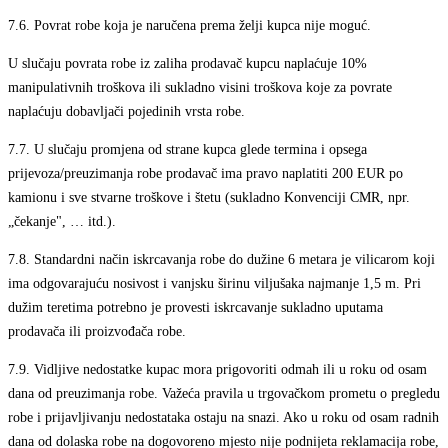
7.6.
Povrat robe koja je naručena prema želji kupca nije moguć.
U slučaju povrata robe iz zaliha prodavač kupcu naplaćuje 10%
manipulativnih troškova ili sukladno visini troškova koje za povrate
naplaćuju dobavljači pojedinih vrsta robe.
7.7.
U slučaju promjena od strane kupca glede termina i opsega
prijevoza/preuzimanja robe prodavač ima pravo naplatiti 200 EUR po
kamionu i sve stvarne troškove i štetu (sukladno Konvenciji CMR, npr.
„čekanje", … itd.).
7.8.
Standardni način iskrcavanja robe do dužine 6 metara je vilicarom koji
ima odgovarajuću nosivost i vanjsku širinu viljušaka najmanje 1,5 m. Pri
dužim teretima potrebno je provesti iskrcavanje sukladno uputama
prodavača ili proizvođača robe.
7.9.
Vidljive nedostatke kupac mora prigovoriti odmah ili u roku od osam
dana od preuzimanja robe. Važeća pravila u trgovačkom prometu o pregledu
robe i prijavljivanju nedostataka ostaju na snazi. Ako u roku od osam radnih
dana od dolaska robe na dogovoreno mjesto nije podnijeta reklamacija robe,