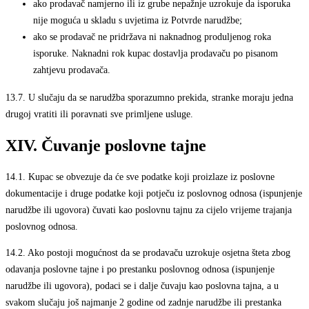
ako prodavač namjerno ili iz grube nepažnje uzrokuje da isporuka
nije moguća u skladu s uvjetima iz Potvrde narudžbe;
ako se prodavač ne pridržava ni naknadnog produljenog roka
isporuke. Naknadni rok kupac dostavlja prodavaču po pisanom
zahtjevu prodavača.
13.7.
U slučaju da se narudžba sporazumno prekida, stranke moraju jedna
drugoj vratiti ili poravnati sve primljene usluge.
XIV. Čuvanje poslovne tajne
14.1.
Kupac se obvezuje da će sve podatke koji proizlaze iz poslovne
dokumentacije i druge podatke koji potječu iz poslovnog odnosa (ispunjenje
narudžbe ili ugovora) čuvati kao poslovnu tajnu za cijelo vrijeme trajanja
poslovnog odnosa.
14.2.
Ako postoji mogućnost da se prodavaču uzrokuje osjetna šteta zbog
odavanja poslovne tajne i po prestanku poslovnog odnosa (ispunjenje
narudžbe ili ugovora), podaci se i dalje čuvaju kao poslovna tajna, a u
svakom slučaju još najmanje 2 godine od zadnje narudžbe ili prestanka