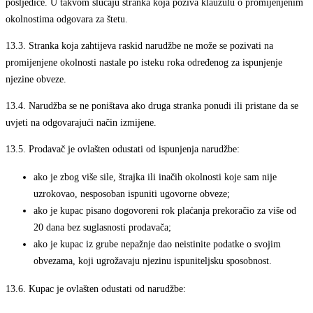
posljedice. U takvom slučaju stranka koja poziva klauzulu o promijenjenim
okolnostima odgovara za štetu.
13.3.
Stranka koja zahtijeva raskid narudžbe ne može se pozivati na
promijenjene okolnosti nastale po isteku roka određenog za ispunjenje
njezine obveze.
13.4.
Narudžba se ne poništava ako druga stranka ponudi ili pristane da se
uvjeti na odgovarajući način izmijene.
13.5.
Prodavač je ovlašten odustati od ispunjenja narudžbe:
ako je zbog više sile, štrajka ili inačih okolnosti koje sam nije
uzrokovao, nesposoban ispuniti ugovorne obveze;
ako je kupac pisano dogovoreni rok plaćanja prekoračio za više od
20 dana bez suglasnosti prodavača;
ako je kupac iz grube nepažnje dao neistinite podatke o svojim
obvezama, koji ugrožavaju njezinu ispuniteljsku sposobnost.
13.6.
Kupac je ovlašten odustati od narudžbe: