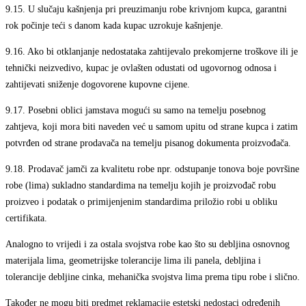
9.15.
U slučaju kašnjenja pri preuzimanju robe krivnjom kupca, garantni
rok počinje teći s danom kada kupac uzrokuje kašnjenje.
9.16.
Ako bi otklanjanje nedostataka zahtijevalo prekomjerne troškove ili je
tehnički neizvedivo, kupac je ovlašten odustati od ugovornog odnosa i
zahtijevati sniženje dogovorene kupovne cijene.
9.17.
Posebni oblici jamstava mogući su samo na temelju posebnog
zahtjeva, koji mora biti naveden već u samom upitu od strane kupca i zatim
potvrđen od strane prodavača na temelju pisanog dokumenta proizvođača.
9.18.
Prodavač jamči za kvalitetu robe npr. odstupanje tonova boje površine
robe (lima) sukladno standardima na temelju kojih je proizvođač robu
proizveo i podatak o primijenjenim standardima priložio robi u obliku
certifikata.
Analogno to vrijedi i za ostala svojstva robe kao što su debljina osnovnog
materijala lima, geometrijske tolerancije lima ili panela, debljina i
tolerancije debljine cinka, mehanička svojstva lima prema tipu robe i slično.
Također ne mogu biti predmet reklamacije estetski nedostaci određenih