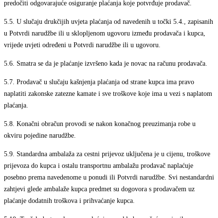
predočiti odgovarajuće osiguranje plaćanja koje potvrđuje prodavač.
5.5.
U slučaju drukčijih uvjeta plaćanja od navedenih u točki 5.4., zapisanih
u Potvrdi narudžbe ili u sklopljenom ugovoru između prodavača i kupca,
vrijede uvjeti određeni u Potvrdi narudžbe ili u ugovoru.
5.6.
Smatra se da je plaćanje izvršeno kada je novac na računu prodavača.
5.7.
Prodavač u slučaju kašnjenja plaćanja od strane kupca ima pravo
naplatiti zakonske zatezne kamate i sve troškove koje ima u vezi s naplatom
plaćanja.
5.8.
Konačni obračun provodi se nakon konačnog preuzimanja robe u
okviru pojedine narudžbe.
5.9.
Standardna ambalaža za cestni prijevoz uključena je u cijenu, troškove
prijevoza do kupca i ostalu transportnu ambalažu prodavač naplaćuje
posebno prema navedenome u ponudi ili Potvrdi narudžbe. Svi nestandardni
zahtjevi glede ambalaže kupca predmet su dogovora s prodavačem uz
plaćanje dodatnih troškova i prihvaćanje kupca.