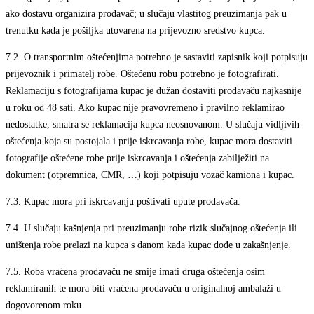
ako dostavu organizira prodavač; u slučaju vlastitog preuzimanja pak u
trenutku kada je pošiljka utovarena na prijevozno sredstvo kupca.
7.2.
O transportnim oštećenjima potrebno je sastaviti zapisnik koji potpisuju
prijevoznik i primatelj robe. Oštećenu robu potrebno je fotografirati.
Reklamaciju s fotografijama kupac je dužan dostaviti prodavaču najkasnije
u roku od 48 sati. Ako kupac nije pravovremeno i pravilno reklamirao
nedostatke, smatra se reklamacija kupca neosnovanom. U slučaju vidljivih
oštećenja koja su postojala i prije iskrcavanja robe, kupac mora dostaviti
fotografije oštećene robe prije iskrcavanja i oštećenja zabilježiti na
dokument (otpremnica, CMR, …) koji potpisuju vozač kamiona i kupac.
7.3.
Kupac mora pri iskrcavanju poštivati upute prodavača.
7.4.
U slučaju kašnjenja pri preuzimanju robe rizik slučajnog oštećenja ili
uništenja robe prelazi na kupca s danom kada kupac dođe u zakašnjenje.
7.5.
Roba vraćena prodavaču ne smije imati druga oštećenja osim
reklamiranih te mora biti vraćena prodavaču u originalnoj ambalaži u
dogovorenom roku.