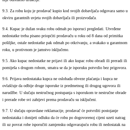
9.3.
Za robu koju je prodavač kupio kod svojih dobavljača odgovara samo u
okviru garantnih uvjeta svojih dobavljača ili proizvođača.
9.4.
Kupac je dužan svaku robu odmah po isporuci pregledati. Utvrđene
nedostatke treba pisano priopćiti prodavaču u roku od 8 dana od primitka
pošiljke, ostale nedostatke pak odmah po otkrivanju, a svakako u garantnom
roku, u protivnom je jamstvo isključeno.
9.5.
Ako kupac nedostatke ne prijavi ili ako kupac robu obradi ili preradi ili
pomiješa s drugom robom, smatra se da je isporuku potvrdio bez prigovora.
9.6.
Prijava nedostataka kupca ne oslobađa obveze plaćanja i kupca ne
ovlašćuje da odbije druge isporuke iz predmetnog ili drugog ugovora ili
narudžbe. U slučaju nestručnog postupanja s isporukom te nestručne obrade
i prerade robe svi zahtjevi prema prodavaču su isključeni.
9.7.
U slučaju opravdane reklamacije, prodavač će potvrditi postojanje
nedostataka i donijeti odluku da će robu po dogovorenoj cijeni uzeti natrag
ili uz povrat robe isporučiti zamjensku odgovarajuću robu ili nedostatak na