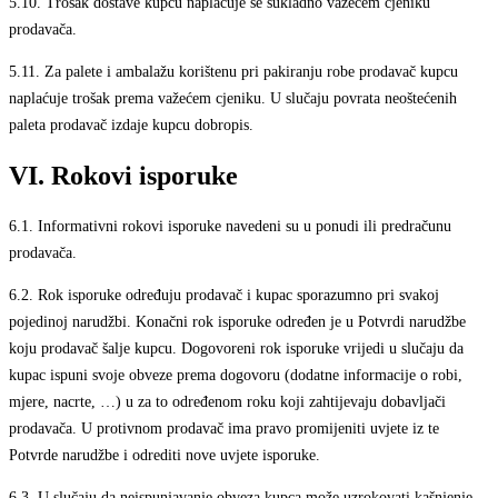
5.10.
Trošak dostave kupcu naplaćuje se sukladno važećem cjeniku
prodavača.
5.11.
Za palete i ambalažu korištenu pri pakiranju robe prodavač kupcu
naplaćuje trošak prema važećem cjeniku. U slučaju povrata neoštećenih
paleta prodavač izdaje kupcu dobropis.
VI. Rokovi isporuke
6.1.
Informativni rokovi isporuke navedeni su u ponudi ili predračunu
prodavača.
6.2.
Rok isporuke određuju prodavač i kupac sporazumno pri svakoj
pojedinoj narudžbi. Konačni rok isporuke određen je u Potvrdi narudžbe
koju prodavač šalje kupcu. Dogovoreni rok isporuke vrijedi u slučaju da
kupac ispuni svoje obveze prema dogovoru (dodatne informacije o robi,
mjere, nacrte, …) u za to određenom roku koji zahtijevaju dobavljači
prodavača. U protivnom prodavač ima pravo promijeniti uvjete iz te
Potvrde narudžbe i odrediti nove uvjete isporuke.
6.3.
U slučaju da neispunjavanje obveza kupca može uzrokovati kašnjenje