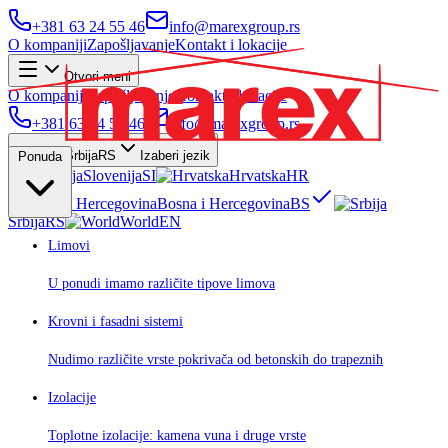
+381 63 24 55 46
info@marexgroup.rs
O kompaniji
Zapošljavanje
Kontakt i lokacije
Otvori meni
O kompaniji
Zapošljavanje
Kontakt i lokacije
+381 63 24 55 46
info@marexgroup.rs
Srbija
RS
Izaberi jezik
Ponuda
Slovenija
SI
Hrvatska
HR
Bosna i Hercegovina
BS
Srbija
RS
World
EN
Limovi
U ponudi imamo različite tipove limova
Krovni i fasadni sistemi
Nudimo različite vrste pokrivača od betonskih do trapeznih
Izolacije
Toplotne izolacije: kamena vuna i druge vrste