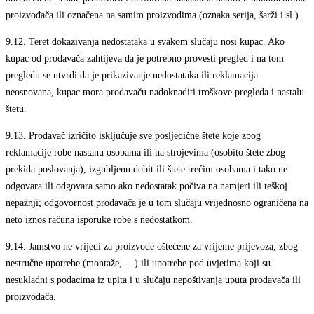
proizvođača ili označena na samim proizvodima (oznaka serija, šarži i sl.).
9.12.
Teret dokazivanja nedostataka u svakom slučaju nosi kupac. Ako
kupac od prodavača zahtijeva da je potrebno provesti pregled i na tom
pregledu se utvrdi da je prikazivanje nedostataka ili reklamacija
neosnovana, kupac mora prodavaču nadoknaditi troškove pregleda i nastalu
štetu.
9.13.
Prodavač izričito isključuje sve posljedične štete koje zbog
reklamacije robe nastanu osobama ili na strojevima (osobito štete zbog
prekida poslovanja), izgubljenu dobit ili štete trećim osobama i tako ne
odgovara ili odgovara samo ako nedostatak počiva na namjeri ili teškoj
nepažnji; odgovornost prodavača je u tom slučaju vrijednosno ograničena na
neto iznos računa isporuke robe s nedostatkom.
9.14.
Jamstvo ne vrijedi za proizvode oštećene za vrijeme prijevoza, zbog
nestručne upotrebe (montaže, …) ili upotrebe pod uvjetima koji su
nesukladni s podacima iz upita i u slučaju nepoštivanja uputa prodavača ili
proizvođača.