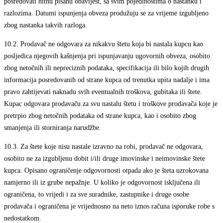
posredovati hitnu pisanu obavijest, sa svim pojedinostima o nastanku i
razlozima. Datumi ispunjenja obveza produžuju se za vrijeme izgubljeno
zbog nastanka takvih razloga.
10.2.
Prodavač ne odgovara za nikakvu štetu koja bi nastala kupcu kao
posljedica njegovih kašnjenja pri ispunjavanju ugovornih obveza, osobito
zbog netočnih ili nepreciznih podataka, specifikacija ili bilo kojih drugih
informacija posredovanih od strane kupca od trenutka upita nadalje i ima
pravo zahtijevati naknadu svih eventualnih troškova, gubitaka ili štete.
Kupac odgovara prodavaču za svu nastalu štetu i troškove prodavača koje je
pretrpio zbog netočnih podataka od strane kupca, kao i osobito zbog
smanjenja ili storniranja narudžbe.
10.3.
Za štete koje nisu nastale izravno na robi, prodavač ne odgovara,
osobito ne za izgubljenu dobit i/ili druge imovinske i neimovinske štete
kupca. Opisano ograničenje odgovornosti otpada ako je šteta uzrokovana
namjerno ili iz grube nepažnje. U koliko je odgovornost isključena ili
ograničena, to vrijedi i za sve suradnike, zastupnike i druge osobe
prodavača i ograničena je vrijednosno na neto iznos računa isporuke robe s
nedostatkom.