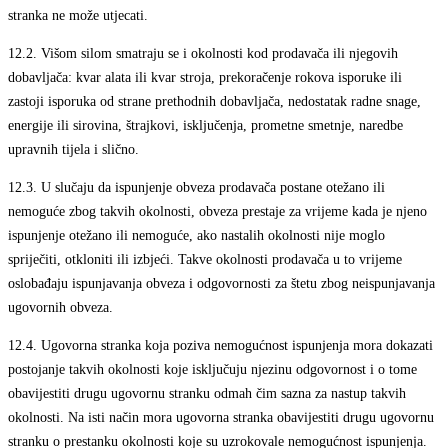
stranka ne može utjecati.
12.2.
Višom silom smatraju se i okolnosti kod prodavača ili njegovih
dobavljača: kvar alata ili kvar stroja, prekoračenje rokova isporuke ili
zastoji isporuka od strane prethodnih dobavljača, nedostatak radne snage,
energije ili sirovina, štrajkovi, isključenja, prometne smetnje, naredbe
upravnih tijela i slično.
12.3.
U slučaju da ispunjenje obveza prodavača postane otežano ili
nemoguće zbog takvih okolnosti, obveza prestaje za vrijeme kada je njeno
ispunjenje otežano ili nemoguće, ako nastalih okolnosti nije moglo
spriječiti, otkloniti ili izbjeći. Takve okolnosti prodavača u to vrijeme
oslobađaju ispunjavanja obveza i odgovornosti za štetu zbog neispunjavanja
ugovornih obveza.
12.4.
Ugovorna stranka koja poziva nemogućnost ispunjenja mora dokazati
postojanje takvih okolnosti koje isključuju njezinu odgovornost i o tome
obavijestiti drugu ugovornu stranku odmah čim sazna za nastup takvih
okolnosti. Na isti način mora ugovorna stranka obavijestiti drugu ugovornu
stranku o prestanku okolnosti koje su uzrokovale nemogućnost ispunjenja.