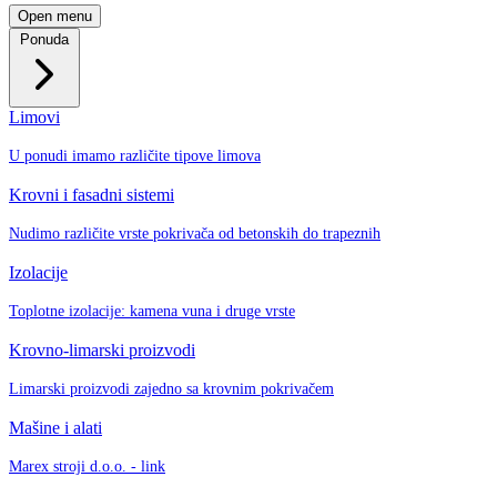
Open menu
Ponuda
Limovi
U ponudi imamo različite tipove limova
Krovni i fasadni sistemi
Nudimo različite vrste pokrivača od betonskih do trapeznih
Izolacije
Toplotne izolacije: kamena vuna i druge vrste
Krovno-limarski proizvodi
Limarski proizvodi zajedno sa krovnim pokrivačem
Mašine i alati
Marex stroji d.o.o. - link