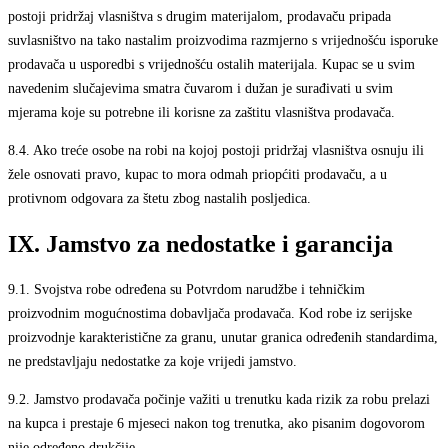
postoji pridržaj vlasništva s drugim materijalom, prodavaču pripada
suvlasništvo na tako nastalim proizvodima razmjerno s vrijednošću isporuke
prodavača u usporedbi s vrijednošću ostalih materijala. Kupac se u svim
navedenim slučajevima smatra čuvarom i dužan je surađivati u svim
mjerama koje su potrebne ili korisne za zaštitu vlasništva prodavača.
8.4.
Ako treće osobe na robi na kojoj postoji pridržaj vlasništva osnuju ili
žele osnovati pravo, kupac to mora odmah priopćiti prodavaču, a u
protivnom odgovara za štetu zbog nastalih posljedica.
IX. Jamstvo za nedostatke i garancija
9.1.
Svojstva robe određena su Potvrdom narudžbe i tehničkim
proizvodnim mogućnostima dobavljača prodavača. Kod robe iz serijske
proizvodnje karakteristične za granu, unutar granica određenih standardima,
ne predstavljaju nedostatke za koje vrijedi jamstvo.
9.2.
Jamstvo prodavača počinje važiti u trenutku kada rizik za robu prelazi
na kupca i prestaje 6 mjeseci nakon tog trenutka, ako pisanim dogovorom
nije određeno drukčije.