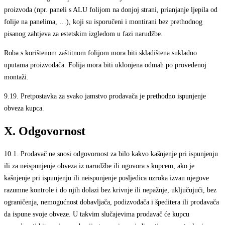
proizvoda (npr. paneli s ALU folijom na donjoj strani, prianjanje ljepila od
folije na panelima, …), koji su isporučeni i montirani bez prethodnog
pisanog zahtjeva za estetskim izgledom u fazi narudžbe.
Roba s korištenom zaštitnom folijom mora biti skladištena sukladno
uputama proizvođača. Folija mora biti uklonjena odmah po provedenoj
montaži.
9.19.
Pretpostavka za svako jamstvo prodavača je prethodno ispunjenje
obveza kupca.
X. Odgovornost
10.1.
Prodavač ne snosi odgovornost za bilo kakvo kašnjenje pri ispunjenju
ili za neispunjenje obveza iz narudžbe ili ugovora s kupcem, ako je
kašnjenje pri ispunjenju ili neispunjenje posljedica uzroka izvan njegove
razumne kontrole i do njih dolazi bez krivnje ili nepažnje, uključujući, bez
ograničenja, nemogućnost dobavljača, podizvođača i špeditera ili prodavača
da ispune svoje obveze. U takvim slučajevima prodavač će kupcu