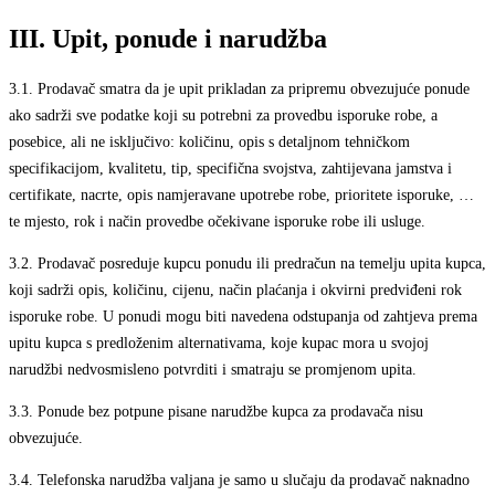
III. Upit, ponude i narudžba
3.1.
Prodavač smatra da je upit prikladan za pripremu obvezujuće ponude
ako sadrži sve podatke koji su potrebni za provedbu isporuke robe, a
posebice, ali ne isključivo: količinu, opis s detaljnom tehničkom
specifikacijom, kvalitetu, tip, specifična svojstva, zahtijevana jamstva i
certifikate, nacrte, opis namjeravane upotrebe robe, prioritete isporuke, …
te mjesto, rok i način provedbe očekivane isporuke robe ili usluge.
3.2.
Prodavač posreduje kupcu ponudu ili predračun na temelju upita kupca,
koji sadrži opis, količinu, cijenu, način plaćanja i okvirni predviđeni rok
isporuke robe. U ponudi mogu biti navedena odstupanja od zahtjeva prema
upitu kupca s predloženim alternativama, koje kupac mora u svojoj
narudžbi nedvosmisleno potvrditi i smatraju se promjenom upita.
3.3.
Ponude bez potpune pisane narudžbe kupca za prodavača nisu
obvezujuće.
3.4.
Telefonska narudžba valjana je samo u slučaju da prodavač naknadno