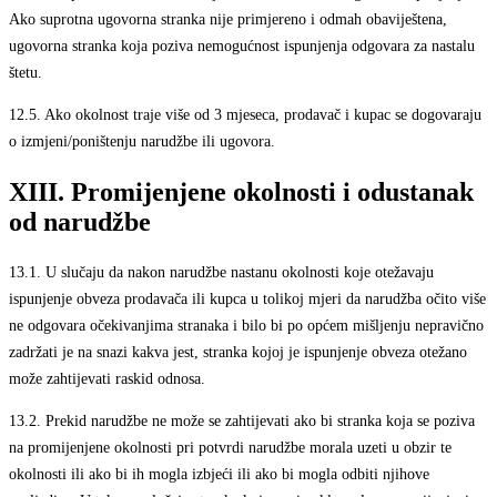
Ako suprotna ugovorna stranka nije primjereno i odmah obaviještena,
ugovorna stranka koja poziva nemogućnost ispunjenja odgovara za nastalu
štetu.
12.5.
Ako okolnost traje više od 3 mjeseca, prodavač i kupac se dogovaraju
o izmjeni/poništenju narudžbe ili ugovora.
XIII. Promijenjene okolnosti i odustanak
od narudžbe
13.1.
U slučaju da nakon narudžbe nastanu okolnosti koje otežavaju
ispunjenje obveza prodavača ili kupca u tolikoj mjeri da narudžba očito više
ne odgovara očekivanjima stranaka i bilo bi po općem mišljenju nepravično
zadržati je na snazi kakva jest, stranka kojoj je ispunjenje obveza otežano
može zahtijevati raskid odnosa.
13.2.
Prekid narudžbe ne može se zahtijevati ako bi stranka koja se poziva
na promijenjene okolnosti pri potvrdi narudžbe morala uzeti u obzir te
okolnosti ili ako bi ih mogla izbjeći ili ako bi mogla odbiti njihove