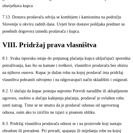
obavještava kupca.
7.13.
Dostava prodavača odvija se kombijem i kamionima na području
Slovenije u okviru radnih dana. Uvjeti brze dostave pošiljaka predmet su
posebnih dogovora između prodavača i kupca.
VIII. Pridržaj prava vlasništva
8.1.
Svaka isporuka ostaje do potpunog plaćanja kupca uključujući sporedna
potraživanja, kao što su kamate i troškovi, vlasništvo prodavača bez obzira
na njihovu osnovu. Kupac je dužan robu na kojoj prodavač ima pridržaj
vlasništva pohraniti odvojeno i na odgovarajući način skladištiti i osigurati.
8.2.
U slučaju da kupac postupa suprotno Potvrdi narudžbe ili sklopljenom
ugovoru, osobito u slučaju kašnjenja plaćanja, prodavač je ovlašten robu
uzeti natrag. Time se ne smatra da je prodavač odustao od ugovornog
odnosa, osim ako to izričito ne izjavi u pisanom obliku.
8.3.
Pridržaj vlasništva prodavača odnosi se i na proizvode koji nastaju
obradom ili preradom. Pri preradi, spajanju ili miješanju robe na kojoj