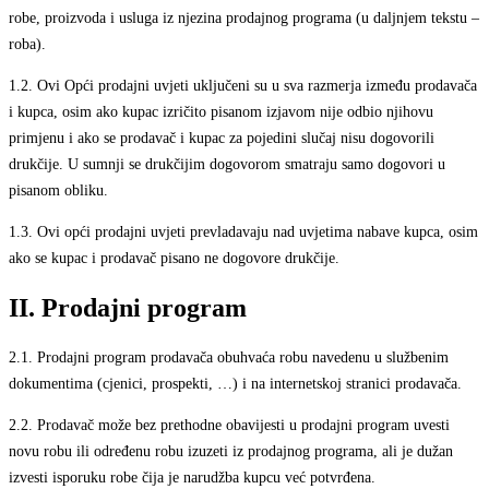
robe, proizvoda i usluga iz njezina prodajnog programa (u daljnjem tekstu –
roba).
1.2.
Ovi Opći prodajni uvjeti uključeni su u sva razmerja između prodavača
i kupca, osim ako kupac izričito pisanom izjavom nije odbio njihovu
primjenu i ako se prodavač i kupac za pojedini slučaj nisu dogovorili
drukčije. U sumnji se drukčijim dogovorom smatraju samo dogovori u
pisanom obliku.
1.3.
Ovi opći prodajni uvjeti prevladavaju nad uvjetima nabave kupca, osim
ako se kupac i prodavač pisano ne dogovore drukčije.
II. Prodajni program
2.1.
Prodajni program prodavača obuhvaća robu navedenu u službenim
dokumentima (cjenici, prospekti, …) i na internetskoj stranici prodavača.
2.2.
Prodavač može bez prethodne obavijesti u prodajni program uvesti
novu robu ili određenu robu izuzeti iz prodajnog programa, ali je dužan
izvesti isporuku robe čija je narudžba kupcu već potvrđena.