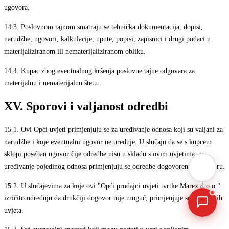
ugovora.
14.3.
Poslovnom tajnom smatraju se tehnička dokumentacija, dopisi,
narudžbe, ugovori, kalkulacije, upute, popisi, zapisnici i drugi podaci u
materijaliziranom ili nematerijaliziranom obliku.
14.4.
Kupac zbog eventualnog kršenja poslovne tajne odgovara za
materijalnu i nematerijalnu štetu.
Marex asistent
XV. Sporovi i valjanost odredbi
+386 1 7888 350
AI asistent · brzi odgovori
info@marex.si
↗
15.1.
Ovi Opći uvjeti primjenjuju se za uređivanje odnosa koji su valjani za
Zdravo! Ja sam Marex virtuelni asistent. Kako
↗
mogu da pomognem?
narudžbe i koje eventualni ugovor ne uređuje. U slučaju da se s kupcem
12:44
sklopi poseban ugovor čije odredbe nisu u skladu s ovim uvjetima, za
uređivanje pojedinog odnosa primjenjuju se odredbe dogovorene u ugovoru.
15.2.
U slučajevima za koje ovi "Opći prodajni uvjeti tvrtke Marex d.o.o."
izričito određuju da drukčiji dogovor nije moguć, primjenjuje se sadržaj tih
uvjeta.