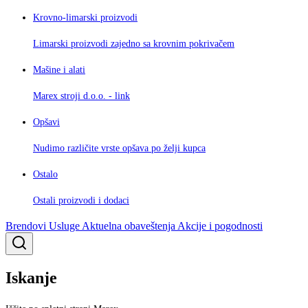
Krovno-limarski proizvodi
Limarski proizvodi zajedno sa krovnim pokrivačem
Mašine i alati
Marex stroji d.o.o. - link
Opšavi
Nudimo različite vrste opšava po želji kupca
Ostalo
Ostali proizvodi i dodaci
Brendovi
Usluge
Aktuelna obaveštenja
Akcije i pogodnosti
Iskanje