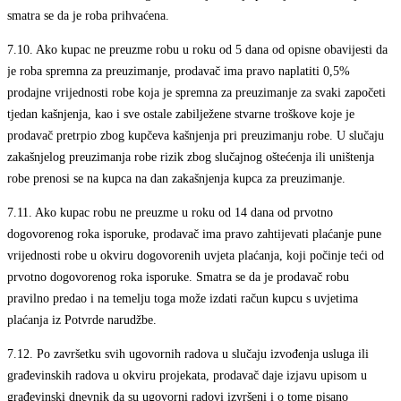
smatra se da je roba prihvaćena.
7.10.
Ako kupac ne preuzme robu u roku od 5 dana od opisne obavijesti da
je roba spremna za preuzimanje, prodavač ima pravo naplatiti 0,5%
prodajne vrijednosti robe koja je spremna za preuzimanje za svaki započeti
tjedan kašnjenja, kao i sve ostale zabilježene stvarne troškove koje je
prodavač pretrpio zbog kupčeva kašnjenja pri preuzimanju robe. U slučaju
zakašnjelog preuzimanja robe rizik zbog slučajnog oštećenja ili uništenja
robe prenosi se na kupca na dan zakašnjenja kupca za preuzimanje.
7.11.
Ako kupac robu ne preuzme u roku od 14 dana od prvotno
dogovorenog roka isporuke, prodavač ima pravo zahtijevati plaćanje pune
vrijednosti robe u okviru dogovorenih uvjeta plaćanja, koji počinje teći od
prvotno dogovorenog roka isporuke. Smatra se da je prodavač robu
pravilno predao i na temelju toga može izdati račun kupcu s uvjetima
plaćanja iz Potvrde narudžbe.
7.12.
Po završetku svih ugovornih radova u slučaju izvođenja usluga ili
građevinskih radova u okviru projekata, prodavač daje izjavu upisom u
građevinski dnevnik da su ugovorni radovi izvršeni i o tome pisano