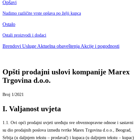
Opšavi
Nudimo različite vrste opšava po želji kupca
Ostalo
Ostali proizvodi i dodaci
Brendovi
Usluge
Aktuelna obaveštenja
Akcije i pogodnosti
Opšti prodajni uslovi kompanije Marex
Trgovina d.o.o.
Broj 1/2021
I. Valjanost uvjeta
1.1.
Ovi opći prodajni uvjeti uređuju sve obveznopravne odnose i sastavni
su dio prodajnih poslova između tvrtke Marex Trgovina d.o.o., Beograd,
Srbija (u daljnjem tekstu – prodavač) i kupaca (u daljnjem tekstu – kupac)