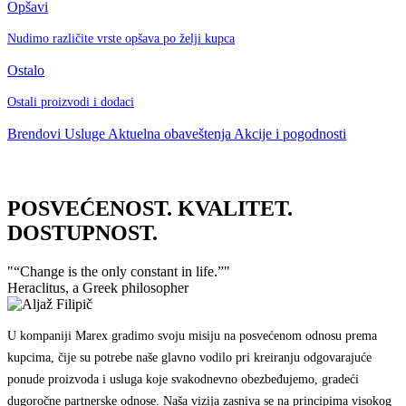
Opšavi
Nudimo različite vrste opšava po želji kupca
Ostalo
Ostali proizvodi i dodaci
Brendovi
Usluge
Aktuelna obaveštenja
Akcije i pogodnosti
POSVEĆENOST. KVALITET.
DOSTUPNOST.
"
“Change is the only constant in life.”
"
Heraclitus, a Greek philosopher
U kompaniji Marex gradimo svoju misiju na posvećenom odnosu prema
kupcima, čije su potrebe naše glavno vodilo pri kreiranju odgovarajuće
ponude proizvoda i usluga koje svakodnevno obezbeđujemo, gradeći
dugoročne partnerske odnose. Naša vizija zasniva se na principima visokog