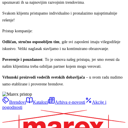
upoznavati ih sa najnovijim razvojnim trendovima.
Svakom klijentu pristupamo individualno i pronalazimo najoptimalnije
rešenje!
Pristup kompanije:
Odličan, stručno osposobljen tim
, gde svi zaposleni imaju višegodišnje
iskustvo. Veliki naglasak stavljamo i na kontinuirano obrazovanje.
Poverenje i pouzdanost
. To je osnova našeg pristupa, jer smo svesni da
našim klijentima treba ozbiljan partner kojem mogu verovati.
Vrhunski proizvodi vodećih svetskih dobavljača
– u svom radu nudimo
samo etablirane i proverene brendove.
Brendovi
Katalozi
Arhiva e-novosti
Akcije i
pogodnosti