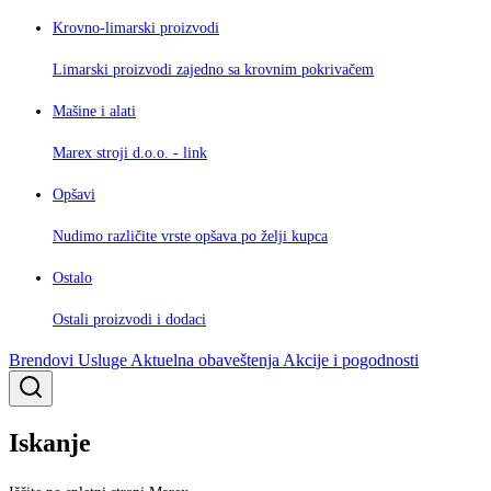
Krovno-limarski proizvodi
Limarski proizvodi zajedno sa krovnim pokrivačem
Mašine i alati
Marex stroji d.o.o. - link
Opšavi
Nudimo različite vrste opšava po želji kupca
Ostalo
Ostali proizvodi i dodaci
Brendovi
Usluge
Aktuelna obaveštenja
Akcije i pogodnosti
Iskanje