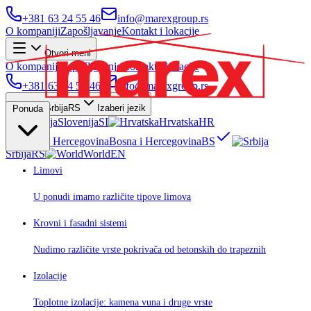
+381 63 24 55 46
info@marexgroup.rs
O kompaniji
Zapošljavanje
Kontakt i lokacije
Otvori meni
O kompaniji
Zapošljavanje
Kontakt i lokacije
+381 63 24 55 46
info@marexgroup.rs
Srbija
RS
Izaberi jezik
Ponuda
Slovenija
SI
Hrvatska
HR
Bosna i Hercegovina
BS
Srbija
RS
World
EN
Limovi
U ponudi imamo različite tipove limova
Krovni i fasadni sistemi
Nudimo različite vrste pokrivača od betonskih do trapeznih
Izolacije
Toplotne izolacije: kamena vuna i druge vrste