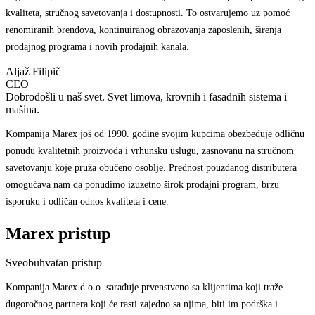
kvaliteta, stručnog savetovanja i dostupnosti. To ostvarujemo uz pomoć
renomiranih brendova, kontinuiranog obrazovanja zaposlenih, širenja
prodajnog programa i novih prodajnih kanala.
Aljaž Filipič
CEO
Dobrodošli u naš svet. Svet limova, krovnih i fasadnih sistema i
mašina.
Kompanija Marex još od 1990. godine svojim kupcima obezbeđuje odličnu
ponudu kvalitetnih proizvoda i vrhunsku uslugu, zasnovanu na stručnom
savetovanju koje pruža obučeno osoblje. Prednost pouzdanog distributera
omogućava nam da ponudimo izuzetno širok prodajni program, brzu
isporuku i odličan odnos kvaliteta i cene.
Marex pristup
Sveobuhvatan pristup
Kompanija Marex d.o.o. sarađuje prvenstveno sa klijentima koji traže
dugoročnog partnera koji će rasti zajedno sa njima, biti im podrška i