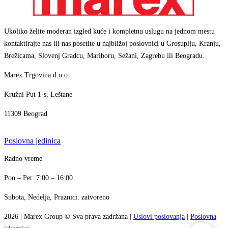
Ukoliko želite moderan izgled kuće i kompletnu uslugu na jednom mestu
kontaktirajte nas ili nas posetite u najbližoj poslovnici u Grosuplju, Kranju,
Brežicama, Slovenj Gradcu, Mariboru, Sežani, Zagrebu ili Beogradu.
Marex Trgovina d.o.o.
Kružni Put 1-s, Leštane
11309 Beograd
Poslovna jedinica
Marex asistent
Radno vreme
AI asistent · brzi odgovori
+386 1 7888 350
Pon – Pet: 7:00 – 16:00
info@marex.si
↗
Subota, Nedelja, Praznici: zatvoreno
Zdravo! Ja sam Marex virtuelni asistent. Kako
↗
mogu da pomognem?
2026
|
Marex Group
© Sva prava zadržana
|
Uslovi poslovanja
|
Poslovna
07:04