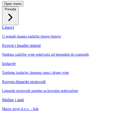
Open menu
Ponuda
Limovi
U ponudi imamo različite tipove limova
Krovni i fasadni sistemi
Nudimo različite vrste pokrivača od betonskih do trapeznih
Izolacije
Toplotne izolacije: kamena vuna i druge vrste
Krovno-limarski proizvodi
Limarski proizvodi zajedno sa krovnim pokrivačem
Mašine i alati
Marex stroji d.o.o. - link