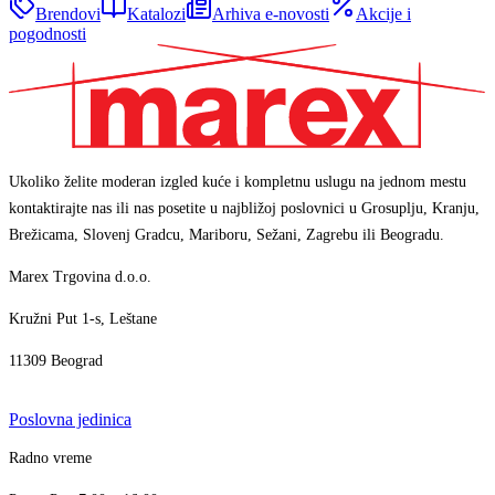
Brendovi
Katalozi
Arhiva e-novosti
Akcije i
pogodnosti
Ukoliko želite moderan izgled kuće i kompletnu uslugu na jednom mestu
kontaktirajte nas ili nas posetite u najbližoj poslovnici u Grosuplju, Kranju,
Brežicama, Slovenj Gradcu, Mariboru, Sežani, Zagrebu ili Beogradu.
Marex Trgovina d.o.o.
Kružni Put 1-s, Leštane
11309 Beograd
Poslovna jedinica
Marex asistent
Radno vreme
AI asistent · brzi odgovori
+386 1 7888 350