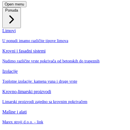
Open menu
Ponuda
Limovi
U ponudi imamo različite tipove limova
Krovni i fasadni sistemi
Nudimo različite vrste pokrivača od betonskih do trapeznih
Izolacije
Toplotne izolacije: kamena vuna i druge vrste
Krovno-limarski proizvodi
Limarski proizvodi zajedno sa krovnim pokrivačem
Mašine i alati
Marex stroji d.o.o. - link