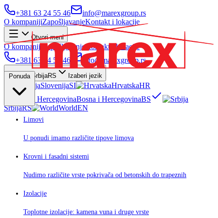
+381 63 24 55 46
info@marexgroup.rs
O kompaniji
Zapošljavanje
Kontakt i lokacije
Otvori meni
O kompaniji
Zapošljavanje
Kontakt i lokacije
+381 63 24 55 46
info@marexgroup.rs
Srbija
RS
Izaberi jezik
Ponuda
Slovenija
SI
Hrvatska
HR
Bosna i Hercegovina
BS
Srbija
RS
World
EN
Limovi
U ponudi imamo različite tipove limova
Krovni i fasadni sistemi
Nudimo različite vrste pokrivača od betonskih do trapeznih
Izolacije
Toplotne izolacije: kamena vuna i druge vrste