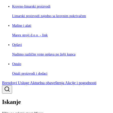
Krovno-limarski proizvodi
Limarski proizvodi zajedno sa krovnim pokrivačem
Mašine i alati
Marex stroji d.o.o. - link
Opšavi
Nudimo različite vrste opšava po želji kupca
Ostalo
Ostali proizvodi i dodaci
Brendovi
Usluge
Aktuelna obaveštenja
Akcije i pogodnosti
Iskanje