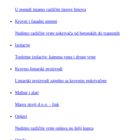
U ponudi imamo različite tipove limova
Krovni i fasadni sistemi
Nudimo različite vrste pokrivača od betonskih do trapeznih
Izolacije
Toplotne izolacije: kamena vuna i druge vrste
Krovno-limarski proizvodi
Limarski proizvodi zajedno sa krovnim pokrivačem
Mašine i alati
Marex stroji d.o.o. - link
Opšavi
Nudimo različite vrste opšava po želji kupca