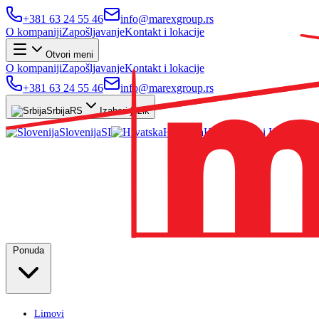
+381 63 24 55 46
info@marexgroup.rs
O kompaniji
Zapošljavanje
Kontakt i lokacije
Otvori meni
O kompaniji
Zapošljavanje
Kontakt i lokacije
+381 63 24 55 46
info@marexgroup.rs
Srbija
RS
Izaberi jezik
Slovenija
SI
Hrvatska
HR
Ponuda
Limovi