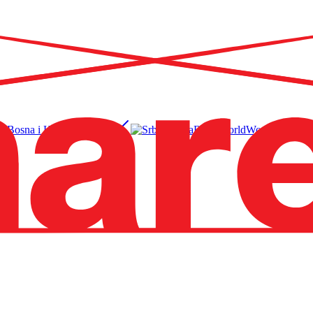
Bosna i Hercegovina
BS
Srbija
RS
World
EN