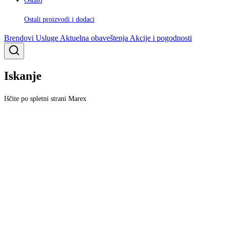
Ostalo
Ostali proizvodi i dodaci
Brendovi
Usluge
Aktuelna obaveštenja
Akcije i pogodnosti
Iskanje
Iščite po spletni strani Marex