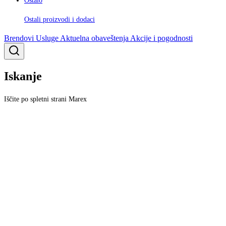
Ostalo
Ostali proizvodi i dodaci
Brendovi
Usluge
Aktuelna obaveštenja
Akcije i pogodnosti
Iskanje
Iščite po spletni strani Marex