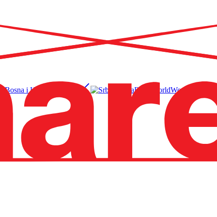
Bosna i Hercegovina
BS
Srbija
RS
World
EN