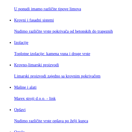
U ponudi imamo različite tipove limova
Krovni i fasadni sistemi
Nudimo različite vrste pokrivača od betonskih do trapeznih
Izolacije
Toplotne izolacije: kamena vuna i druge vrste
Krovno-limarski proizvodi
Limarski proizvodi zajedno sa krovnim pokrivačem
Mašine i alati
Marex stroji d.o.o. - link
Opšavi
Nudimo različite vrste opšava po želji kupca