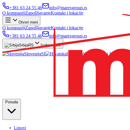
+381 63 24 55 46
info@marexgroup.rs
O kompaniji
Zapošljavanje
Kontakt i lokacije
Otvori meni
O kompaniji
Zapošljavanje
Kontakt i lokacije
+381 63 24 55 46
info@marexgroup.rs
Srbija
RS
Izaberi jezik
Slovenija
SI
Hrvatska
HR
Ponuda
Limovi