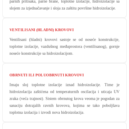
parnih pritisaka, parne brane, toplotne izolacije, hidroizolacije sa
slojem za izjednačavanje i sloja za zaštitu površine hidroizolacije.
VENTILISANI (HLADNI) KROVOVI
Ventilisani (hladni) krovovi sastoje se od noseće konstrukcije,
toplotne izolacije, vazdušnog međuprostora (ventilisanog), gornje
noseće konstrukcije sa hidroizolacijom.
OBRNUTI ILI POLUOBRNUTI KROVOVI
Imaju sloj toplotne izolacije iznad hidroizolacije. Time je
hidroizolacija zaštićena od temperaturnih oscilacija i uticaja UV
zraka (veća trajnost). Sistem obrnutog krova veoma je pogodan za
sanaciju dotrajalih ravnih krovova, kojima se tako poboljšava
toplotna izolacija i izvodi nova hidroizolacija.