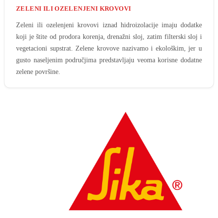
ZELENI ILI OZELENJENI KROVOVI
Zeleni ili ozelenjeni krovovi iznad hidroizolacije imaju dodatke
koji je štite od prodora korenja, drenažni sloj, zatim filterski sloj i
vegetacioni supstrat. Zelene krovove nazivamo i ekološkim, jer u
gusto naseljenim područjima predstavljaju veoma korisne dodatne
zelene površine.