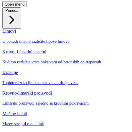
Open menu
Ponuda
Limovi
U ponudi imamo različite tipove limova
Krovni i fasadni sistemi
Nudimo različite vrste pokrivača od betonskih do trapeznih
Izolacije
Toplotne izolacije: kamena vuna i druge vrste
Krovno-limarski proizvodi
Limarski proizvodi zajedno sa krovnim pokrivačem
Mašine i alati
Marex stroji d.o.o. - link