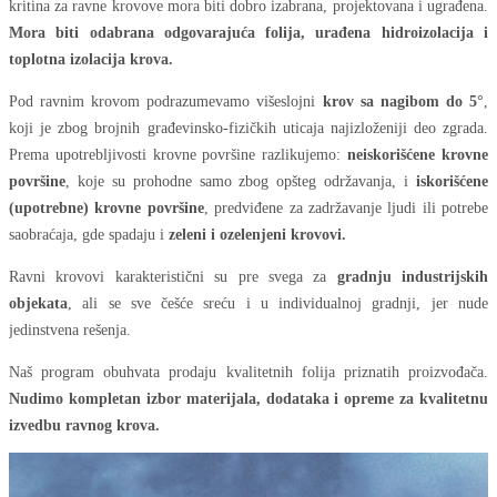
kritina za ravne krovove mora biti dobro izabrana, projektovana i ugrađena.
Mora biti odabrana odgovarajuća folija, urađena hidroizolacija i
toplotna izolacija krova.
Pod ravnim krovom podrazumevamo višeslojni
krov sa nagibom do 5°
,
koji je zbog brojnih građevinsko-fizičkih uticaja najizloženiji deo zgrada.
Prema upotrebljivosti krovne površine razlikujemo:
neiskorišćene krovne
površine
, koje su prohodne samo zbog opšteg održavanja, i
iskorišćene
(upotrebne) krovne površine
, predviđene za zadržavanje ljudi ili potrebe
saobraćaja, gde spadaju i
zeleni i ozelenjeni krovovi.
Ravni krovovi karakteristični su pre svega za
gradnju industrijskih
objekata
, ali se sve češće sreću i u individualnoj gradnji, jer nude
jedinstvena rešenja.
Naš program obuhvata prodaju kvalitetnih folija priznatih proizvođača.
Nudimo kompletan izbor materijala, dodataka i opreme za kvalitetnu
izvedbu ravnog krova.