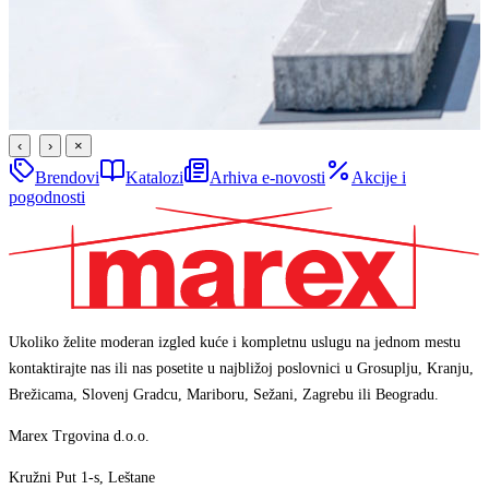
‹
›
×
Brendovi
Katalozi
Arhiva e-novosti
Akcije i
pogodnosti
Ukoliko želite moderan izgled kuće i kompletnu uslugu na jednom mestu
kontaktirajte nas ili nas posetite u najbližoj poslovnici u Grosuplju, Kranju,
Brežicama, Slovenj Gradcu, Mariboru, Sežani, Zagrebu ili Beogradu.
Marex Trgovina d.o.o.
Kružni Put 1-s, Leštane