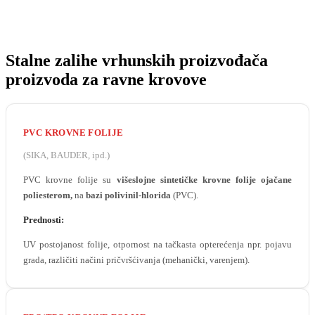
Stalne zalihe vrhunskih proizvođača
proizvoda za ravne krovove
PVC KROVNE FOLIJE
(SIKA, BAUDER, ipd.)
PVC krovne folije su
višeslojne sintetičke krovne folije ojačane
poliesterom,
na
bazi polivinil-hlorida
(PVC).
Prednosti:
UV postojanost folije, otpornost na tačkasta opterećenja npr. pojavu
grada, različiti načini pričvršćivanja (mehanički, varenjem).