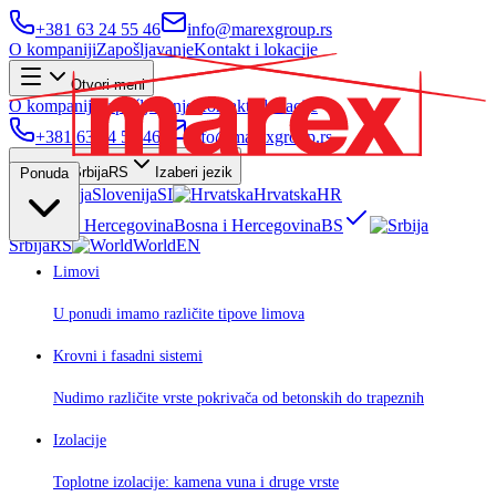
+381 63 24 55 46
info@marexgroup.rs
O kompaniji
Zapošljavanje
Kontakt i lokacije
Otvori meni
O kompaniji
Zapošljavanje
Kontakt i lokacije
+381 63 24 55 46
info@marexgroup.rs
Srbija
RS
Izaberi jezik
Ponuda
Slovenija
SI
Hrvatska
HR
Bosna i Hercegovina
BS
Srbija
RS
World
EN
Limovi
U ponudi imamo različite tipove limova
Krovni i fasadni sistemi
Nudimo različite vrste pokrivača od betonskih do trapeznih
Izolacije
Toplotne izolacije: kamena vuna i druge vrste