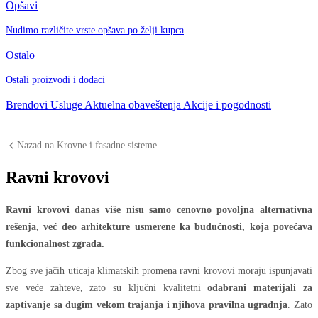
Opšavi
Nudimo različite vrste opšava po želji kupca
Ostalo
Ostali proizvodi i dodaci
Brendovi
Usluge
Aktuelna obaveštenja
Akcije i pogodnosti
Nazad na Krovne i fasadne sisteme
Ravni krovovi
Ravni krovovi danas više nisu samo cenovno povoljna alternativna
rešenja, već deo arhitekture usmerene ka budućnosti, koja povećava
funkcionalnost zgrada.
Zbog sve jačih uticaja klimatskih promena ravni krovovi moraju ispunjavati
sve veće zahteve, zato su ključni kvalitetni
odabrani materijali za
zaptivanje sa dugim vekom trajanja i njihova pravilna ugradnja
. Zato