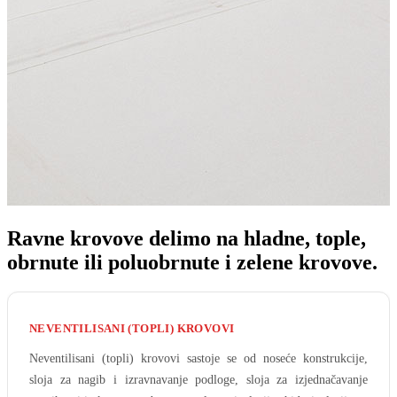
Ravne krovove delimo na hladne, tople,
obrnute ili poluobrnute i zelene krovove.
NEVENTILISANI (TOPLI) KROVOVI
Neventilisani (topli) krovovi sastoje se od noseće konstrukcije,
sloja za nagib i izravnavanje podloge, sloja za izjednačavanje