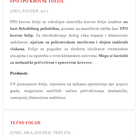
FPO/TPO KROVNE FOLIJE
(SIKA, BAUDER, ipd.)
FPO krovne folije su višeslojne sintetičke krovne folije izrađene
na
bazi fleksibilnog poliolefina,
poznate na američkom tržištu kao
TPO
krovne folije.
Za obezbeđivanje dužeg veka trajanja i dimenzione
stabilnosti,
ojačane su poliesterskom mrežicom i slojem staklenih
vlakana.
Folije su pogodne za direktnu izloženost vremenskim
uticajima i za upotrebu u svim klimatskim uslovima.
Mogu se koristiti
za mehanički pričvršćene i opterećene krovove.
Prednosti:
UV postojanost folije, otpornost na tačkasta opterećenja npr. pojavu
grada, mogućnost različitih načina pričvršćivanja (mehanički,
varenjem), dimenziona stabilnost.
TEČNE FOLIJE
(ENKE, SIKA, BAUDER, TRIFLEX)