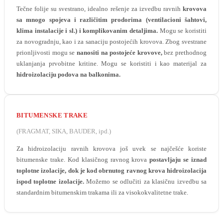
Tečne folije su svestrano, idealno rešenje za izvedbu ravnih
krovova
sa mnogo spojeva i različitim prodorima (ventilacioni šahtovi,
klima instalacije i sl.) i komplikovanim detaljima.
Mogu se koristiti
za novogradnju, kao i za sanaciju postojećih krovova. Zbog svestrane
prionljivosti mogu se
nanositi na postojeće krovove,
bez prethodnog
uklanjanja prvobitne kritine. Mogu se koristiti i kao materijal za
hidroizolaciju podova na balkonima.
BITUMENSKE TRAKE
(FRAGMAT, SIKA, BAUDER, ipd.)
Za hidroizolaciju ravnih krovova još uvek se najčešće koriste
bitumenske trake. Kod klasičnog ravnog krova
postavljaju se iznad
toplotne izolacije, dok je kod obrnutog ravnog krova hidroizolacija
ispod toplotne izolacije.
Možemo se odlučiti za klasičnu izvedbu sa
standardnim bitumenskim trakama ili za visokokvalitetne trake.