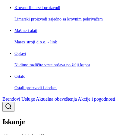
Krovno-limarski proizvodi
Limarski proizvodi zajedno sa krovnim pokrivačem
Mašine i alati
Marex stroji d.o.o. - link
Opšavi
Nudimo različite vrste opšava po želji kupca
Ostalo
Ostali proizvodi i dodaci
Brendovi
Usluge
Aktuelna obaveštenja
Akcije i pogodnosti
Iskanje