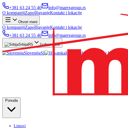
+381 63 24 55 46
info@marexgroup.rs
O kompaniji
Zapošljavanje
Kontakt i lokacije
Otvori meni
O kompaniji
Zapošljavanje
Kontakt i lokacije
+381 63 24 55 46
info@marexgroup.rs
Srbija
RS
Izaberi jezik
Slovenija
SI
Hrvatska
HR
Ponuda
Limovi