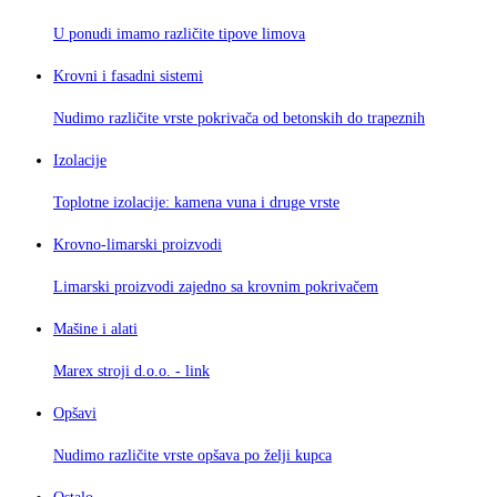
U ponudi imamo različite tipove limova
Krovni i fasadni sistemi
Nudimo različite vrste pokrivača od betonskih do trapeznih
Izolacije
Toplotne izolacije: kamena vuna i druge vrste
Krovno-limarski proizvodi
Limarski proizvodi zajedno sa krovnim pokrivačem
Mašine i alati
Marex stroji d.o.o. - link
Opšavi
Nudimo različite vrste opšava po želji kupca