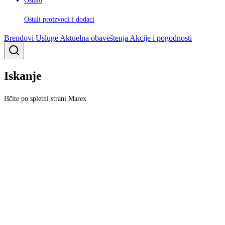
Ostalo
Ostali proizvodi i dodaci
Brendovi
Usluge
Aktuelna obaveštenja
Akcije i pogodnosti
Iskanje
Iščite po spletni strani Marex