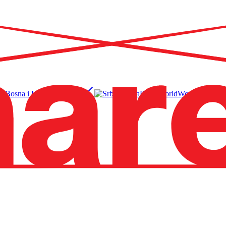
Bosna i Hercegovina
BS
Srbija
RS
World
EN