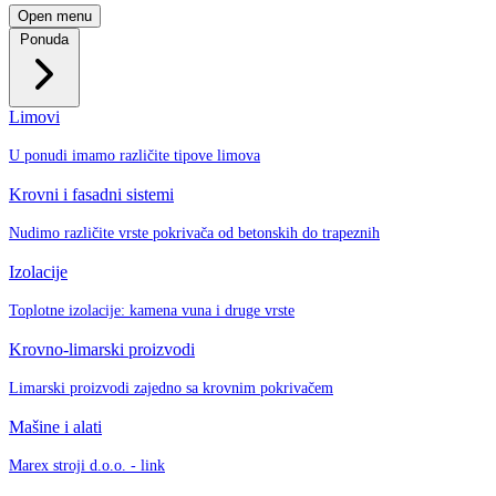
Open menu
Ponuda
Limovi
U ponudi imamo različite tipove limova
Krovni i fasadni sistemi
Nudimo različite vrste pokrivača od betonskih do trapeznih
Izolacije
Toplotne izolacije: kamena vuna i druge vrste
Krovno-limarski proizvodi
Limarski proizvodi zajedno sa krovnim pokrivačem
Mašine i alati
Marex stroji d.o.o. - link