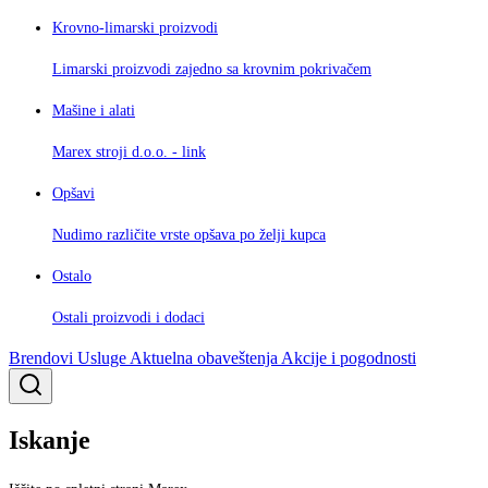
Krovno-limarski proizvodi
Limarski proizvodi zajedno sa krovnim pokrivačem
Mašine i alati
Marex stroji d.o.o. - link
Opšavi
Nudimo različite vrste opšava po želji kupca
Ostalo
Ostali proizvodi i dodaci
Brendovi
Usluge
Aktuelna obaveštenja
Akcije i pogodnosti
Iskanje