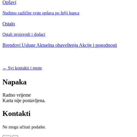
Opšavi
Nudimo različite vrste opšava po želji kupca
Ostalo
Ostali proizvodi i dodaci
Brendovi
Usluge
Aktuelna obaveštenja
Akcije i pogodnosti
← Svi kontakti i enote
Napaka
Radno vrijeme
Karta nije postavljena.
Kontakti
Ne mogu učitati podatke.