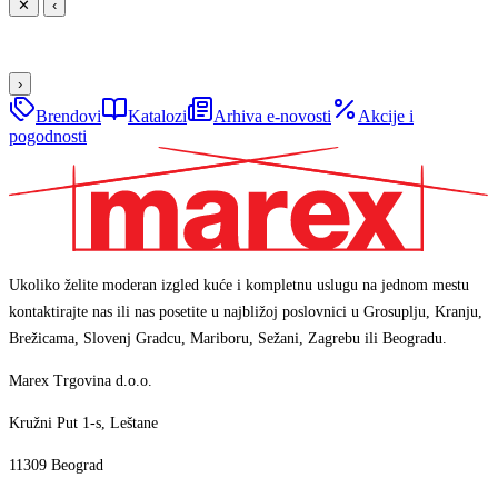
✕
‹
›
Brendovi
Katalozi
Arhiva e-novosti
Akcije i
pogodnosti
Ukoliko želite moderan izgled kuće i kompletnu uslugu na jednom mestu
kontaktirajte nas ili nas posetite u najbližoj poslovnici u Grosuplju, Kranju,
Brežicama, Slovenj Gradcu, Mariboru, Sežani, Zagrebu ili Beogradu.
Marex Trgovina d.o.o.
Kružni Put 1-s, Leštane
11309 Beograd