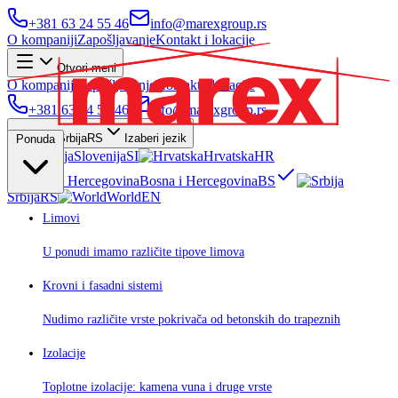
+381 63 24 55 46
info@marexgroup.rs
O kompaniji
Zapošljavanje
Kontakt i lokacije
Otvori meni
O kompaniji
Zapošljavanje
Kontakt i lokacije
+381 63 24 55 46
info@marexgroup.rs
Srbija
RS
Izaberi jezik
Ponuda
Slovenija
SI
Hrvatska
HR
Bosna i Hercegovina
BS
Srbija
RS
World
EN
Limovi
U ponudi imamo različite tipove limova
Krovni i fasadni sistemi
Nudimo različite vrste pokrivača od betonskih do trapeznih
Izolacije
Toplotne izolacije: kamena vuna i druge vrste