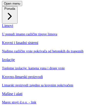
Open menu
Ponuda
Limovi
U ponudi imamo različite tipove limova
Krovni i fasadni sistemi
Nudimo različite vrste pokrivača od betonskih do trapeznih
Izolacije
Toplotne izolacije: kamena vuna i druge vrste
Krovno-limarski proizvodi
Limarski proizvodi zajedno sa krovnim pokrivačem
Mašine i alati
Marex stroji d.o.o. - link