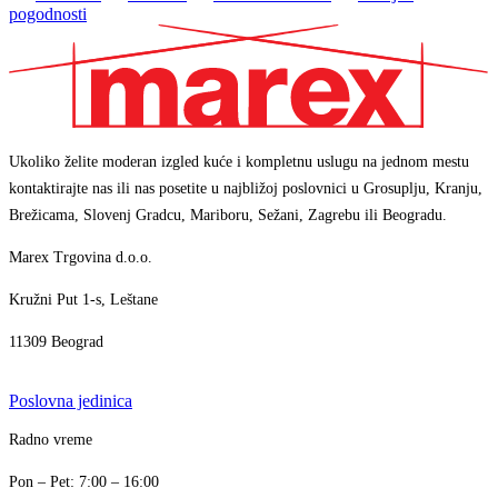
pogodnosti
Ukoliko želite moderan izgled kuće i kompletnu uslugu na jednom mestu
kontaktirajte nas ili nas posetite u najbližoj poslovnici u Grosuplju, Kranju,
Brežicama, Slovenj Gradcu, Mariboru, Sežani, Zagrebu ili Beogradu.
Marex Trgovina d.o.o.
Kružni Put 1-s, Leštane
11309 Beograd
Poslovna jedinica
Marex asistent
Radno vreme
AI asistent · brzi odgovori
+386 1 7888 350
Pon – Pet: 7:00 – 16:00
info@marex.si