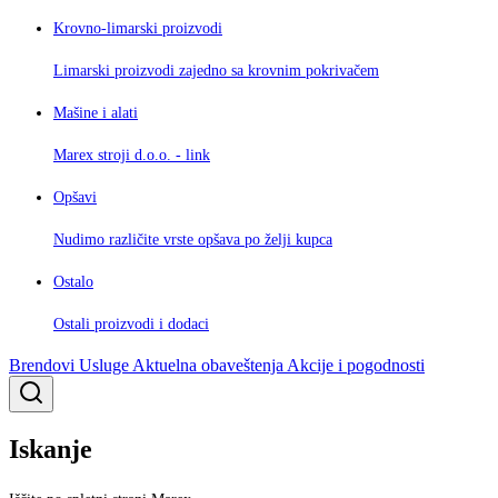
Krovno-limarski proizvodi
Limarski proizvodi zajedno sa krovnim pokrivačem
Mašine i alati
Marex stroji d.o.o. - link
Opšavi
Nudimo različite vrste opšava po želji kupca
Ostalo
Ostali proizvodi i dodaci
Brendovi
Usluge
Aktuelna obaveštenja
Akcije i pogodnosti
Iskanje