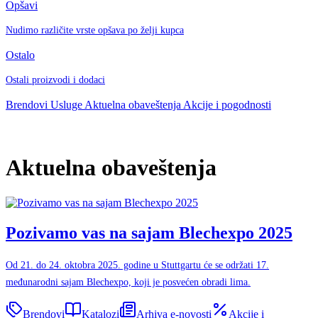
Opšavi
Nudimo različite vrste opšava po želji kupca
Ostalo
Ostali proizvodi i dodaci
Brendovi
Usluge
Aktuelna obaveštenja
Akcije i pogodnosti
Aktuelna obaveštenja
Pozivamo vas na sajam Blechexpo 2025
Od 21. do 24. oktobra 2025. godine u Stuttgartu će se održati 17.
međunarodni sajam Blechexpo, koji je posvećen obradi lima.
Brendovi
Katalozi
Arhiva e-novosti
Akcije i