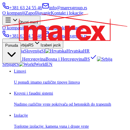
+381 63 24 55 46
info@marexgroup.rs
O kompaniji
Zapošljavanje
Kontakt i lokacije
Otvori meni
O kompaniji
Zapošljavanje
Kontakt i lokacije
+381 63 24 55 46
info@marexgroup.rs
Srbija
RS
Izaberi jezik
Ponuda
Slovenija
SI
Hrvatska
HR
Bosna i Hercegovina
BS
Srbija
RS
World
EN
Limovi
U ponudi imamo različite tipove limova
Krovni i fasadni sistemi
Nudimo različite vrste pokrivača od betonskih do trapeznih
Izolacije
Toplotne izolacije: kamena vuna i druge vrste