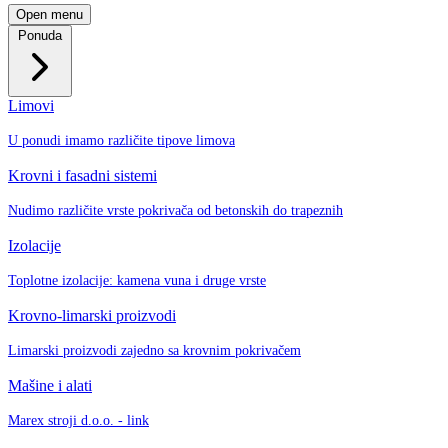
Open menu
Ponuda
Limovi
U ponudi imamo različite tipove limova
Krovni i fasadni sistemi
Nudimo različite vrste pokrivača od betonskih do trapeznih
Izolacije
Toplotne izolacije: kamena vuna i druge vrste
Krovno-limarski proizvodi
Limarski proizvodi zajedno sa krovnim pokrivačem
Mašine i alati
Marex stroji d.o.o. - link