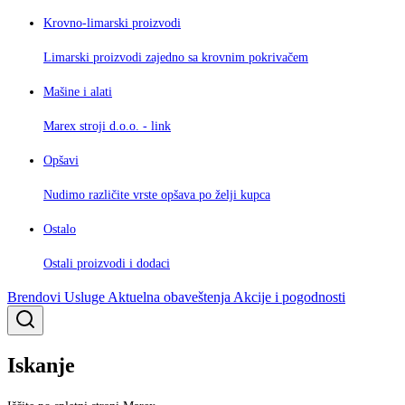
Krovno-limarski proizvodi
Limarski proizvodi zajedno sa krovnim pokrivačem
Mašine i alati
Marex stroji d.o.o. - link
Opšavi
Nudimo različite vrste opšava po želji kupca
Ostalo
Ostali proizvodi i dodaci
Brendovi
Usluge
Aktuelna obaveštenja
Akcije i pogodnosti
Iskanje