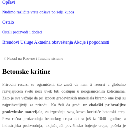
Opšavi
Nudimo različite vrste opšava po želji kupca
Ostalo
Ostali proizvodi i dodaci
Brendovi
Usluge
Aktuelna obaveštenja
Akcije i pogodnosti
Nazad na Krovne i fasadne sisteme
Betonske kritine
Prirodni resursi su ograničeni, što znači da nam ti resursi u globalno
razvijajućem svetu neće uvek biti dostupni u neograničenim količinama.
Zato je sve važnije da pri izboru građevinskih materijala biramo one koji su
najprihvatljiviji za prirodu. Ko želi da gradi uz
ekološki prihvatljive
građevinske materijale
, za izgradnju svog krova koristiće betonski crep.
Prva ručna proizvodnja betonskog crepa datira još iz 1840. godine, a
industrijska proizvodnja, uključujući površinsko bojenje crepa, počela je