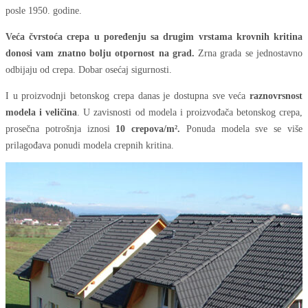
posle 1950. godine.
Veća čvrstoća crepa u poređenju sa drugim vrstama krovnih kritina
donosi vam znatno bolju otpornost na grad.
Zrna grada se jednostavno
odbijaju od crepa. Dobar osećaj sigurnosti.
I u proizvodnji betonskog crepa danas je dostupna sve veća
raznovrsnost
modela i veličina
. U zavisnosti od modela i proizvođača betonskog crepa,
prosečna potrošnja iznosi
10 crepova/m².
Ponuda modela sve se više
prilagođava ponudi modela crepnih kritina.