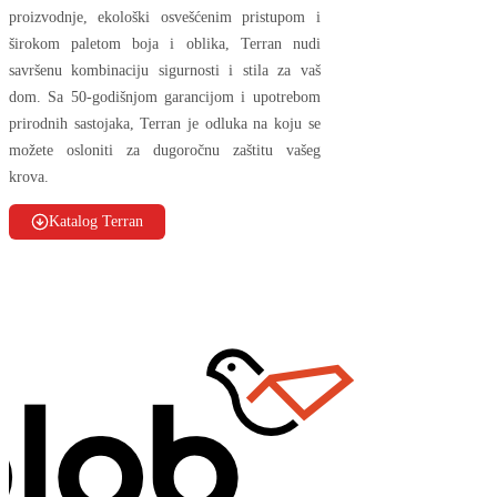
proizvodnje, ekološki osvešćenim pristupom i
širokom paletom boja i oblika, Terran nudi
savršenu kombinaciju sigurnosti i stila za vaš
dom. Sa 50-godišnjom garancijom i upotrebom
prirodnih sastojaka, Terran je odluka na koju se
možete osloniti za dugoročnu zaštitu vašeg
krova.
Katalog Terran