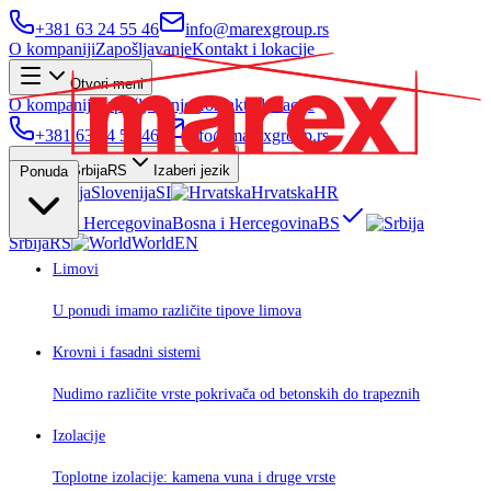
+381 63 24 55 46
info@marexgroup.rs
O kompaniji
Zapošljavanje
Kontakt i lokacije
Otvori meni
O kompaniji
Zapošljavanje
Kontakt i lokacije
+381 63 24 55 46
info@marexgroup.rs
Srbija
RS
Izaberi jezik
Ponuda
Slovenija
SI
Hrvatska
HR
Bosna i Hercegovina
BS
Srbija
RS
World
EN
Limovi
U ponudi imamo različite tipove limova
Krovni i fasadni sistemi
Nudimo različite vrste pokrivača od betonskih do trapeznih
Izolacije
Toplotne izolacije: kamena vuna i druge vrste