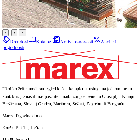
‹
›
×
Brendovi
Katalozi
Arhiva e-novosti
Akcije i
pogodnosti
Ukoliko želite moderan izgled kuće i kompletnu uslugu na jednom mestu
kontaktirajte nas ili nas posetite u najbližoj poslovnici u Grosuplju, Kranju,
Brežicama, Slovenj Gradcu, Mariboru, Sežani, Zagrebu ili Beogradu.
Marex Trgovina d.o.o.
Kružni Put 1-s, Leštane
11309 Beograd