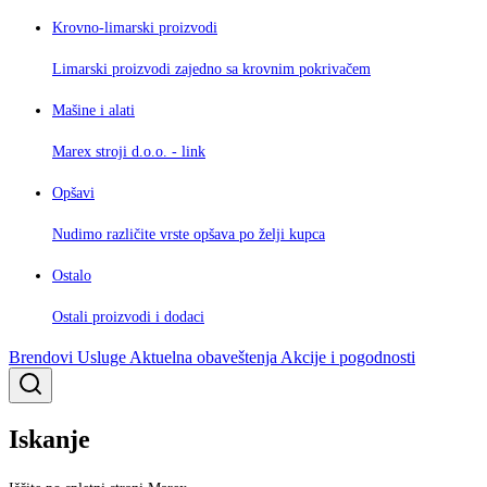
Krovno-limarski proizvodi
Limarski proizvodi zajedno sa krovnim pokrivačem
Mašine i alati
Marex stroji d.o.o. - link
Opšavi
Nudimo različite vrste opšava po želji kupca
Ostalo
Ostali proizvodi i dodaci
Brendovi
Usluge
Aktuelna obaveštenja
Akcije i pogodnosti
Iskanje