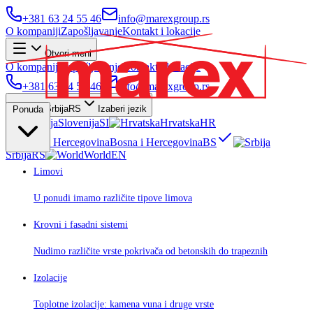
+381 63 24 55 46
info@marexgroup.rs
O kompaniji
Zapošljavanje
Kontakt i lokacije
Otvori meni
O kompaniji
Zapošljavanje
Kontakt i lokacije
+381 63 24 55 46
info@marexgroup.rs
Srbija
RS
Izaberi jezik
Ponuda
Slovenija
SI
Hrvatska
HR
Bosna i Hercegovina
BS
Srbija
RS
World
EN
Limovi
U ponudi imamo različite tipove limova
Krovni i fasadni sistemi
Nudimo različite vrste pokrivača od betonskih do trapeznih
Izolacije
Toplotne izolacije: kamena vuna i druge vrste