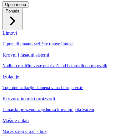
Open menu
Ponuda
Limovi
U ponudi imamo različite tipove limova
Krovni i fasadni sistemi
Nudimo različite vrste pokrivača od betonskih do trapeznih
Izolacije
Toplotne izolacije: kamena vuna i druge vrste
Krovno-limarski proizvodi
Limarski proizvodi zajedno sa krovnim pokrivačem
Mašine i alati
Marex stroji d.o.o. - link