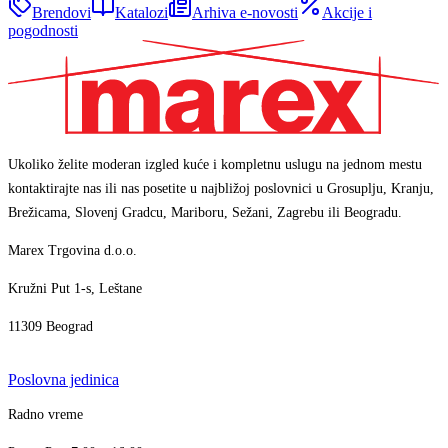
Brendovi
Katalozi
Arhiva e-novosti
Akcije i
pogodnosti
Ukoliko želite moderan izgled kuće i kompletnu uslugu na jednom mestu
kontaktirajte nas ili nas posetite u najbližoj poslovnici u Grosuplju, Kranju,
Brežicama, Slovenj Gradcu, Mariboru, Sežani, Zagrebu ili Beogradu.
Marex Trgovina d.o.o.
Kružni Put 1-s, Leštane
11309 Beograd
Poslovna jedinica
Marex asistent
Radno vreme
AI asistent · brzi odgovori
+386 1 7888 350